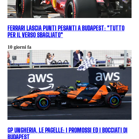
FERRARI LASCIA PUNTI PESANTI A BUDAPEST: "TUTTO
PER IL VERSO SBAGLIATO"
10 giorni fa
GP UNGHERIA, LE PAGELLE: I PROMOSSI ED I BOCCIATI DI
BUDAPEST