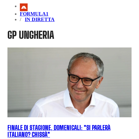
FORMULA1
IN DIRETTA
GP UNGHERIA
FINALE DI STAGIONE, DOMENICALI: "SI PARLERÀ
ITALIANO? CHISSÀ"