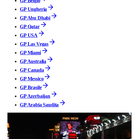
GP Belgio
GP Ungheria
GP Abu Dhabi
GP Qatar
GP USA
GP Las Vegas
GP Miami
GP Australia
GP Canada
GP Messico
GP Brasile
GP Azerbaijan
GP Arabia Saudita