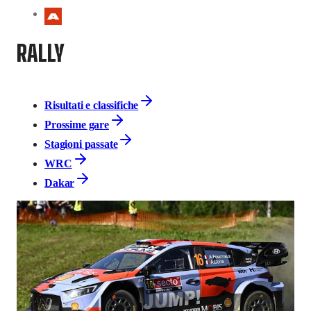
RALLY
Risultati e classifiche
Prossime gare
Stagioni passate
WRC
Dakar