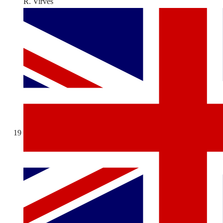
R. Virves
19