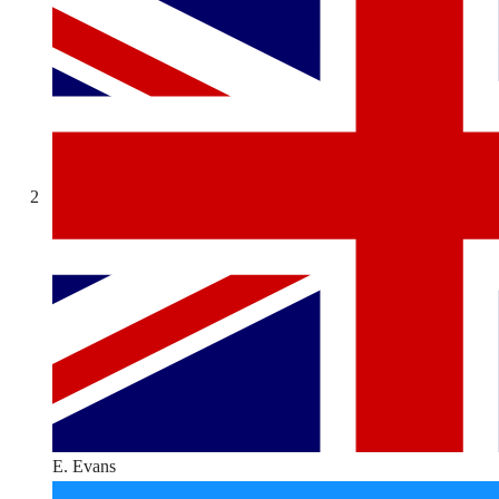
2
E. Evans