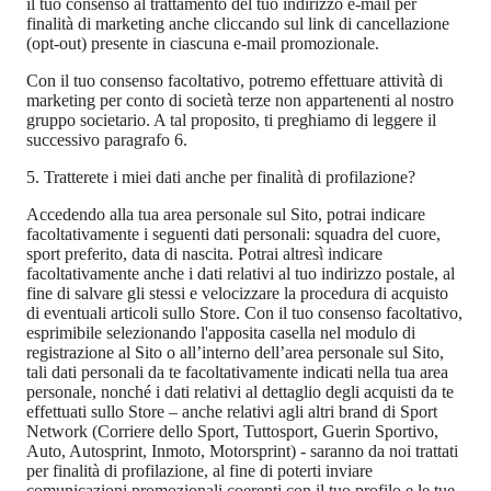
il tuo consenso al trattamento del tuo indirizzo e-mail per
finalità di marketing anche cliccando sul link di cancellazione
(
opt-out) presente in ciascuna e-mail promozionale.
Con il tuo consenso facoltativo, potremo effettuare attività di
marketing per conto di società terze non appartenenti al nostro
gruppo societario. A tal proposito, ti preghiamo di leggere il
successivo paragrafo 6.
5. Tratterete i miei dati anche per finalità di profilazione?
Accedendo alla tua area personale sul Sito, potrai indicare
facoltativamente i seguenti dati personali: squadra del cuore,
sport preferito, data di nascita. Potrai altresì indicare
facoltativamente anche i dati relativi al tuo indirizzo postale, al
fine di salvare gli stessi e velocizzare la procedura di acquisto
di eventuali articoli sullo Store. Con il tuo consenso facoltativo,
esprimibile selezionando l'apposita casella nel modulo di
registrazione al Sito o all’interno dell’area personale sul Sito,
tali dati personali da te facoltativamente indicati nella tua area
personale, nonché i dati relativi al dettaglio degli acquisti da te
effettuati sullo Store – anche relativi agli altri brand di Sport
Network (Corriere dello Sport, Tuttosport, Guerin Sportivo,
Auto, Autosprint, Inmoto, Motorsprint) - saranno da noi trattati
per finalità di profilazione, al fine di poterti inviare
comunicazioni promozionali coerenti con il tuo profilo e le tue