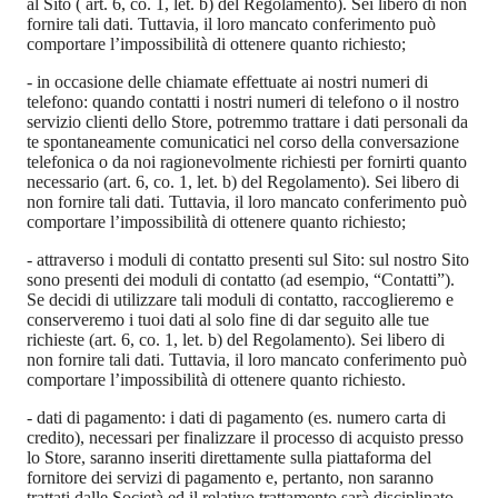
al Sito ( art. 6, co. 1, let. b) del Regolamento). Sei libero di non
fornire tali dati. Tuttavia, il loro mancato conferimento può
comportare l’impossibilità di ottenere quanto richiesto;
-
in occasione delle chiamate effettuate ai nostri numeri di
telefono: quando contatti i nostri numeri di telefono o il nostro
servizio clienti dello Store, potremmo trattare i dati personali da
te spontaneamente comunicatici nel corso della conversazione
telefonica o da noi ragionevolmente richiesti per fornirti quanto
necessario (art. 6, co. 1, let. b) del Regolamento). Sei libero di
non fornire tali dati. Tuttavia, il loro mancato conferimento può
comportare l’impossibilità di ottenere quanto richiesto;
-
attraverso i moduli di contatto presenti sul Sito: sul nostro Sito
sono presenti dei moduli di contatto (ad esempio, “Contatti”).
Se decidi di utilizzare tali moduli di contatto, raccoglieremo e
conserveremo i tuoi dati al solo fine di dar seguito alle tue
richieste (art. 6, co. 1, let. b) del Regolamento). Sei libero di
non fornire tali dati. Tuttavia, il loro mancato conferimento può
comportare l’impossibilità di ottenere quanto richiesto.
- d
ati di pagamento: i dati di pagamento (es. numero carta di
credito), necessari per finalizzare il processo di acquisto presso
lo Store, saranno inseriti direttamente sulla piattaforma del
fornitore dei servizi di pagamento e, pertanto, non saranno
trattati dalle Società ed il relativo trattamento sarà disciplinato