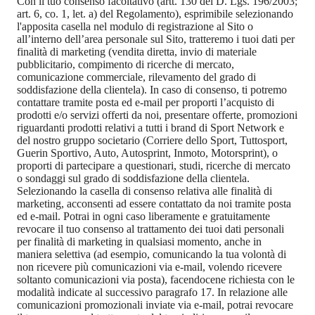
Con il tuo consenso facoltativo (artt. 130 del D. Lgs. 196/2003;
art. 6, co. 1, let. a) del Regolamento), esprimibile selezionando
l'apposita casella nel modulo di registrazione al Sito o
all’interno dell’area personale sul Sito, tratteremo i tuoi dati per
finalità di marketing (vendita diretta, invio di materiale
pubblicitario, compimento di ricerche di mercato,
comunicazione commerciale, rilevamento del grado di
soddisfazione della clientela). In caso di consenso, ti potremo
contattare tramite posta ed e-mail per proporti l’acquisto di
prodotti e/o servizi offerti da noi, presentare offerte, promozioni
riguardanti prodotti relativi a tutti i brand di Sport Network e
del nostro gruppo societario (Corriere dello Sport, Tuttosport,
Guerin Sportivo, Auto, Autosprint, Inmoto, Motorsprint), o
proporti di partecipare a questionari, studi, ricerche di mercato
o sondaggi sul grado di soddisfazione della clientela.
Selezionando la casella di consenso relativa alle finalità di
marketing, acconsenti ad essere contattato da noi tramite posta
ed e-mail. Potrai in ogni caso liberamente e gratuitamente
revocare il tuo consenso al trattamento dei tuoi dati personali
per finalità di marketing in qualsiasi momento, anche in
maniera selettiva (ad esempio, comunicando la tua volontà di
non ricevere più comunicazioni via e-mail, volendo ricevere
soltanto comunicazioni via posta), facendocene richiesta con le
modalità indicate al successivo paragrafo 17. In relazione alle
comunicazioni promozionali inviate via e-mail, potrai revocare