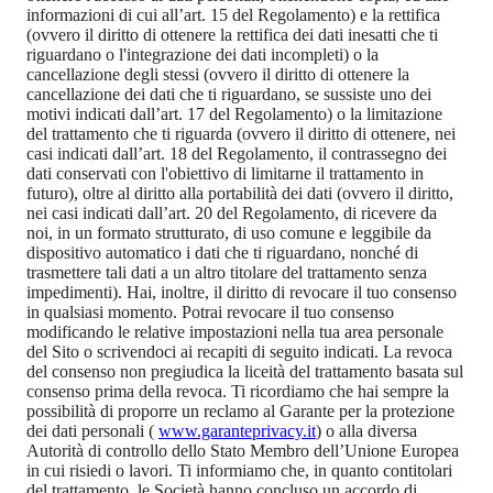
informazioni di cui all’art. 15 del Regolamento) e la rettifica
(ovvero il diritto di ottenere la rettifica dei dati inesatti che ti
riguardano o l'integrazione dei dati incompleti) o la
cancellazione degli stessi (ovvero il diritto di ottenere la
cancellazione dei dati che ti riguardano, se sussiste uno dei
motivi indicati dall’art. 17 del Regolamento) o la limitazione
del trattamento che ti riguarda (ovvero il diritto di ottenere, nei
casi indicati dall’art. 18 del Regolamento, il contrassegno dei
dati conservati con l'obiettivo di limitarne il trattamento in
futuro), oltre al diritto alla portabilità dei dati (ovvero il diritto,
nei casi indicati dall’art. 20 del Regolamento, di ricevere da
noi, in un formato strutturato, di uso comune e leggibile da
dispositivo automatico i dati che ti riguardano, nonché di
trasmettere tali dati a un altro titolare del trattamento senza
impedimenti). Hai, inoltre, il diritto di revocare il tuo consenso
in qualsiasi momento. Potrai revocare il tuo consenso
modificando le relative impostazioni nella tua area personale
del Sito o scrivendoci ai recapiti di seguito indicati. La revoca
del consenso non pregiudica la liceità del trattamento basata sul
consenso prima della revoca. Ti ricordiamo che hai sempre la
possibilità di proporre un reclamo al Garante per la protezione
dei dati personali (
www.garanteprivacy.it
) o alla diversa
Autorità di controllo dello Stato Membro dell’Unione Europea
in cui risiedi o lavori. Ti informiamo che, in quanto contitolari
del trattamento, le Società hanno concluso un accordo di