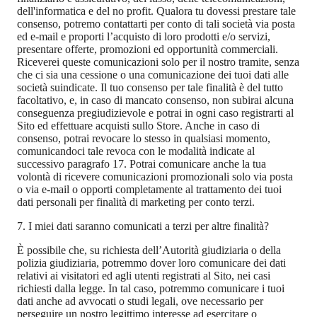
dell'informatica e del no profit. Qualora tu dovessi prestare tale
consenso, potremo contattarti per conto di tali società via posta
ed e-mail e proporti l’acquisto di loro prodotti e/o servizi,
presentare offerte, promozioni ed opportunità commerciali.
Riceverei queste comunicazioni solo per il nostro tramite, senza
che ci sia una cessione o una comunicazione dei tuoi dati alle
società suindicate. Il tuo consenso per tale finalità è del tutto
facoltativo, e, in caso di mancato consenso, non subirai alcuna
conseguenza pregiudizievole e potrai in ogni caso registrarti al
Sito ed effettuare acquisti sullo Store. Anche in caso di
consenso, potrai revocare lo stesso in qualsiasi momento,
comunicandoci tale revoca con le modalità indicate al
successivo paragrafo 17. Potrai comunicare anche la tua
volontà di ricevere comunicazioni promozionali solo via posta
o via e-mail o opporti completamente al trattamento dei tuoi
dati personali per finalità di marketing per conto terzi.
7. I miei dati saranno comunicati a terzi per altre finalità?
È possibile che, su richiesta dell’Autorità giudiziaria o della
polizia giudiziaria, potremmo dover loro comunicare dei dati
relativi ai visitatori ed agli utenti registrati al Sito, nei casi
richiesti dalla legge. In tal caso, potremmo comunicare i tuoi
dati anche ad avvocati o studi legali, ove necessario per
perseguire un nostro legittimo interesse ad esercitare o