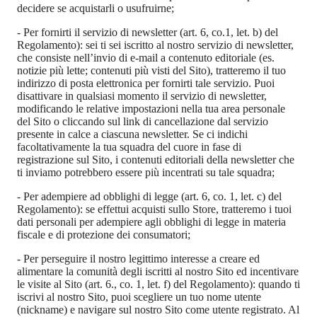
decidere se acquistarli o usufruirne;
-
Per fornirti il servizio di newsletter (art. 6, co.1, let. b) del
Regolamento): sei ti sei iscritto al nostro servizio di newsletter,
che consiste nell’invio di e-mail a contenuto editoriale (es.
notizie più lette; contenuti più visti del Sito), tratteremo il tuo
indirizzo di posta elettronica per fornirti tale servizio. Puoi
disattivare in qualsiasi momento il servizio di newsletter,
modificando le relative impostazioni nella tua area personale
del Sito o cliccando sul link di cancellazione dal servizio
presente in calce a ciascuna newsletter. Se ci indichi
facoltativamente la tua squadra del cuore in fase di
registrazione sul Sito, i contenuti editoriali della newsletter che
ti inviamo potrebbero essere più incentrati su tale squadra;
-
Per adempiere ad obblighi di legge (art. 6, co. 1, let. c) del
Regolamento): se effettui acquisti sullo Store, tratteremo i tuoi
dati personali per adempiere agli obblighi di legge in materia
fiscale e di protezione dei consumatori;
-
Per perseguire il nostro legittimo interesse a creare ed
alimentare la comunità degli iscritti al nostro Sito ed incentivare
le visite al Sito (art. 6., co. 1, let. f) del Regolamento): quando ti
iscrivi al nostro Sito, puoi scegliere un tuo nome utente
(nickname) e navigare sul nostro Sito come utente registrato. Al