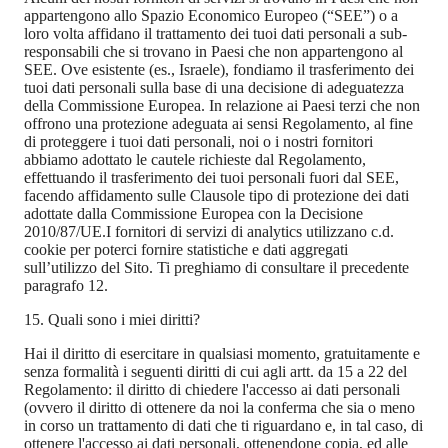
appartengono allo Spazio Economico Europeo (“SEE”) o a
loro volta affidano il trattamento dei tuoi dati personali a sub-
responsabili che si trovano in Paesi che non appartengono al
SEE. Ove esistente (es., Israele), fondiamo il trasferimento dei
tuoi dati personali sulla base di una decisione di adeguatezza
della Commissione Europea. In relazione ai Paesi terzi che non
offrono una protezione adeguata ai sensi Regolamento, al fine
di proteggere i tuoi dati personali, noi o i nostri fornitori
abbiamo adottato le cautele richieste dal Regolamento,
effettuando il trasferimento dei tuoi personali fuori dal SEE,
facendo affidamento sulle Clausole tipo di protezione dei dati
adottate dalla Commissione Europea con la Decisione
2010/87/UE.I fornitori di servizi di
analytics utilizzano c.d.
cookie per poterci fornire statistiche e dati aggregati
sull’utilizzo del Sito. Ti preghiamo di consultare il precedente
paragrafo 12.
15. Quali sono i miei diritti?
Hai il diritto di esercitare in qualsiasi momento, gratuitamente e
senza formalità i seguenti diritti di cui agli artt. da 15 a 22 del
Regolamento: il diritto di chiedere l'accesso ai dati personali
(ovvero il diritto di ottenere da noi la conferma che sia o meno
in corso un trattamento di dati che ti riguardano e, in tal caso, di
ottenere l'accesso ai dati personali, ottenendone copia, ed alle