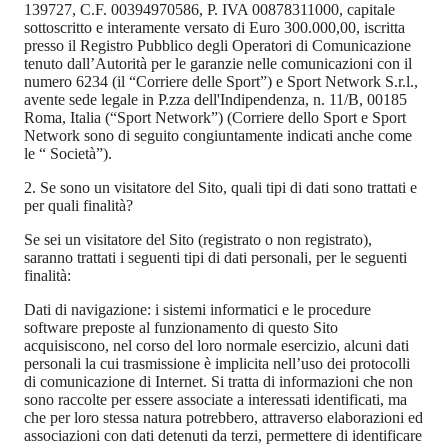
139727, C.F. 00394970586, P. IVA 00878311000, capitale
sottoscritto e interamente versato di Euro 300.000,00, iscritta
presso il Registro Pubblico degli Operatori di Comunicazione
tenuto dall’Autorità per le garanzie nelle comunicazioni con il
numero 6234 (il “
Corriere delle Sport”) e Sport Network S.r.l.,
avente sede legale in P.zza dell'Indipendenza, n. 11/B, 00185
Roma, Italia (“Sport Network”) (Corriere dello Sport e Sport
Network sono di seguito congiuntamente indicati anche come
le “ Società”).
2. Se sono un visitatore del Sito, quali tipi di dati sono trattati e
per quali finalità?
Se sei un visitatore del Sito (registrato o non registrato),
saranno trattati i seguenti tipi di dati personali, per le seguenti
finalità:
Dati di navigazione
: i sistemi informatici e le procedure
software preposte al funzionamento di questo Sito
acquisiscono, nel corso del loro normale esercizio, alcuni dati
personali la cui trasmissione è implicita nell’uso dei protocolli
di comunicazione di Internet. Si tratta di informazioni che non
sono raccolte per essere associate a interessati identificati, ma
che per loro stessa natura potrebbero, attraverso elaborazioni ed
associazioni con dati detenuti da terzi, permettere di identificare