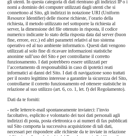
gli utenti. In questa categoria di dati rientrano gli indirizzi IP o i
nomi a dominio dei computer utilizzati dagli utenti che si
connettono al Sito, gli indirizzi in notazione URI (Uniform
Resource Identifier) delle risorse richieste, l’orario della
richiesta, il metodo utilizzato nel sottoporre la richiesta al
server, la dimensione del file ottenuto in risposta, il codice
numerico indicante lo stato della risposta data dal server (buon
fine, errore, ecc.) ed altri parametri relativi al tuo sistema
operativo ed al tuo ambiente informatico. Questi dati vengono
utilizzati al solo fine di ricavare informazioni statistiche
anonime sull’uso del Sito e per controllarne il corretto
funzionamento. I dati potrebbero essere utilizzati per
l’accertamento di responsabilità in caso di ipotetici reati
informatici ai danni del Sito. I dati di navigazione sono trattati
per il nostro legittimo interesse a garantire la sicurezza del Sito,
controllarne il corretto funzionamento ed ottenere statistiche in
relazione al suo utilizzo (art. 6, co. 1, let. f) del Regolamento).
Dati da te forniti
:
-
nelle lettere/e-mail spontaneamente inviateci: l’invio
facoltativo, esplicito e volontario dei tuoi dati personali agli
indirizzi di posta, posta elettronica o ai numeri di fax pubblicati
sul Sito comporta la successiva acquisizione di tali dati,
necessari per rispondere alle richieste da te inviate in relazione