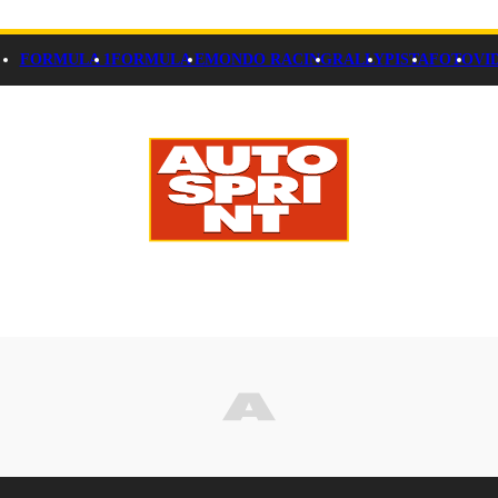
FORMULA 1
FORMULA E
MONDO RACING
RALLY
PISTA
FOTO
VI