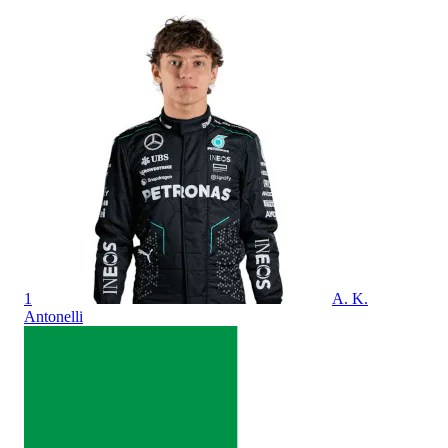
1
A. K.
2
Antonelli