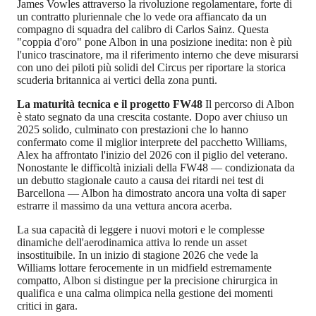
James Vowles attraverso la rivoluzione regolamentare, forte di
un contratto pluriennale che lo vede ora affiancato da un
compagno di squadra del calibro di Carlos Sainz. Questa
"coppia d'oro" pone Albon in una posizione inedita: non è più
l'unico trascinatore, ma il riferimento interno che deve misurarsi
con uno dei piloti più solidi del Circus per riportare la storica
scuderia britannica ai vertici della zona punti.
La maturità tecnica e il progetto FW48
Il percorso di Albon
è stato segnato da una crescita costante. Dopo aver chiuso un
2025 solido, culminato con prestazioni che lo hanno
confermato come il miglior interprete del pacchetto Williams,
Alex ha affrontato l'inizio del 2026 con il piglio del veterano.
Nonostante le difficoltà iniziali della FW48 — condizionata da
un debutto stagionale cauto a causa dei ritardi nei test di
Barcellona — Albon ha dimostrato ancora una volta di saper
estrarre il massimo da una vettura ancora acerba.
La sua capacità di leggere i nuovi motori e le complesse
dinamiche dell'aerodinamica attiva lo rende un asset
insostituibile. In un inizio di stagione 2026 che vede la
Williams lottare ferocemente in un midfield estremamente
compatto, Albon si distingue per la precisione chirurgica in
qualifica e una calma olimpica nella gestione dei momenti
critici in gara.