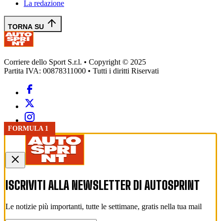
La redazione
TORNA SU
Corriere dello Sport S.r.l. • Copyright © 2025
Partita IVA: 00878311000 • Tutti i diritti Riservati
FORMULA 1
FORMULA 1
FORMULA 1
GP MONACO
FORMULA 1
ISCRIVITI ALLA NEWSLETTER DI
AUTOSPRINT
Le notizie più importanti, tutte le settimane, gratis nella tua mail