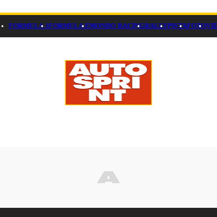
FORMULA 1
FORMULA E
MONDO RACING
RALLY
PISTA
FOTO
VI