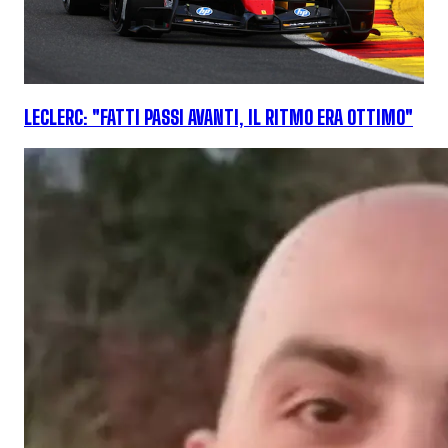
LECLERC: "FATTI PASSI AVANTI, IL RITMO ERA OTTIMO"