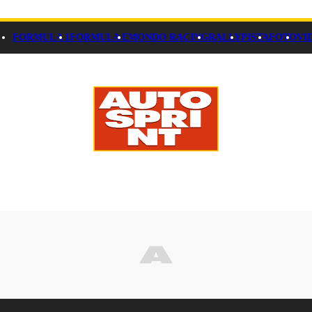
FORMULA 1
FORMULA E
MONDO RACING
RALLY
PISTA
FOTO
VI