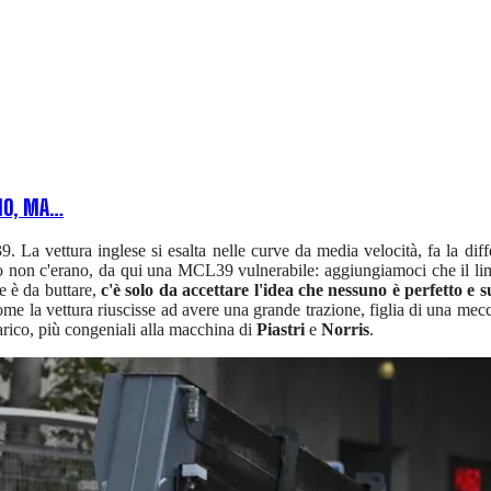
 NO, MA…
 La vettura inglese si esalta nelle curve da media velocità, fa la diff
o non c'erano, da qui una MCL39 vulnerabile: aggiungiamoci che il limit
te è da buttare,
c'è solo da accettare l'idea che nessuno è perfetto 
ome la vettura riuscisse ad avere una grande trazione, figlia di una mec
arico, più congeniali alla macchina di
Piastri
e
Norris
.