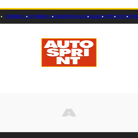
FORMULA 1
FORMULA E
MONDO RACING
RALLY
PISTA
FOTO
VI