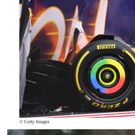
©
Getty Images