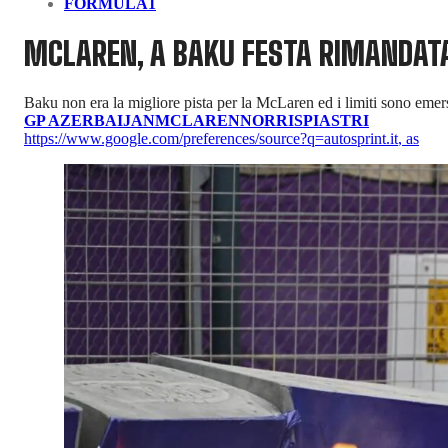
FORMULA1
MCLAREN, A BAKU FESTA RIMANDAT
Baku non era la migliore pista per la McLaren ed i limiti sono emer
GP AZERBAIJAN
MCLAREN
NORRIS
PIASTRI
https://www.google.com/preferences/source?q=autosprint.it
,
as