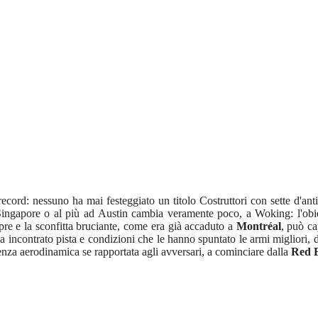
record: nessuno ha mai festeggiato un titolo Costruttori con sette d'an
Singapore o al più ad Austin cambia veramente poco, a Woking: l'obiet
pre e la sconfitta bruciante, come era già accaduto a
Montréal
, può ca
a incontrato pista e condizioni che le hanno spuntato le armi migliori
enza aerodinamica se rapportata agli avversari, a cominciare dalla
Red B