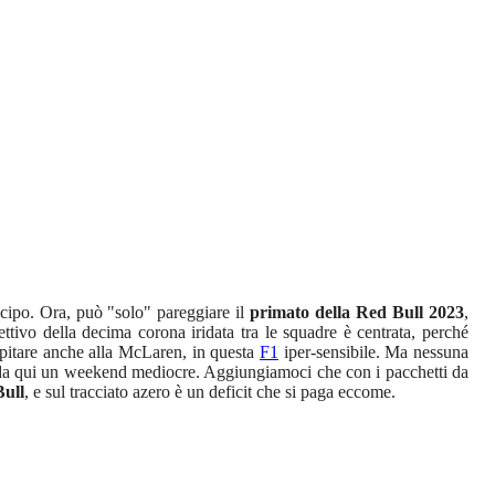
ticipo. Ora, può "solo" pareggiare il
primato della Red Bull 2023
,
tivo della decima corona iridata tra le squadre è centrata, perché
pitare anche alla McLaren, in questa
F1
iper-sensibile. Ma nessuna
, da qui un weekend mediocre. Aggiungiamoci che con i pacchetti da
ull
, e sul tracciato azero è un deficit che si paga eccome.