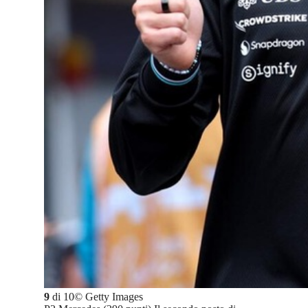
9
di
10
©
Getty Images