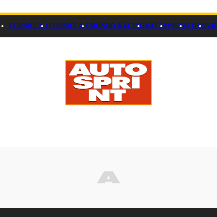
FORMULA 1
FORMULA E
MONDO RACING
RALLY
PISTA
FOTO
VI