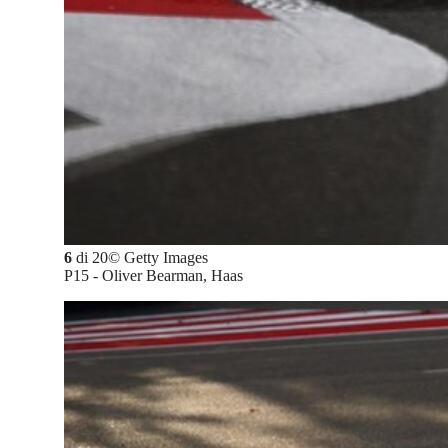
6
di
20
©
Getty Images
P15 - Oliver Bearman, Haas