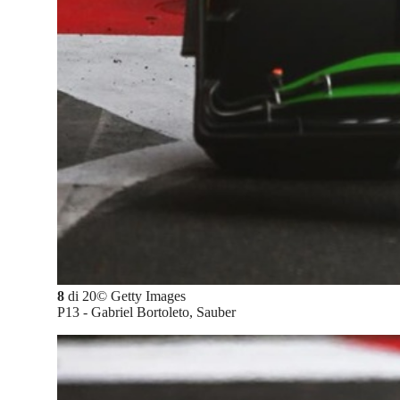
8
di
20
©
Getty Images
P13 - Gabriel Bortoleto, Sauber