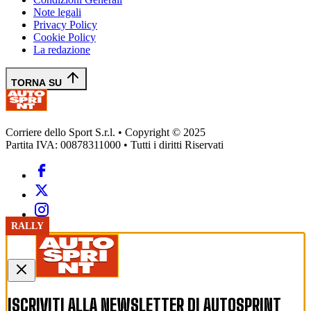
Note legali
Privacy Policy
Cookie Policy
La redazione
TORNA SU
Corriere dello Sport S.r.l. • Copyright © 2025
Partita IVA: 00878311000 • Tutti i diritti Riservati
RALLY
RALLY
ISCRIVITI ALLA NEWSLETTER DI
AUTOSPRINT