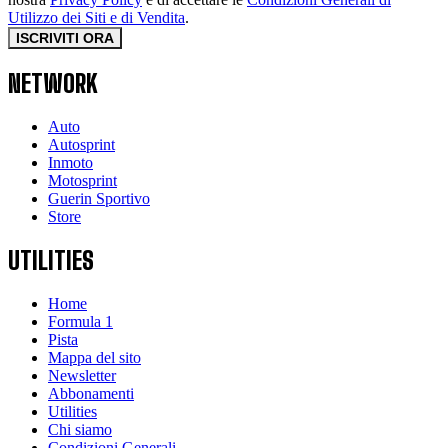
Utilizzo dei Siti e di Vendita
.
ISCRIVITI ORA
NETWORK
Auto
Autosprint
Inmoto
Motosprint
Guerin Sportivo
Store
UTILITIES
Home
Formula 1
Pista
Mappa del sito
Newsletter
Abbonamenti
Utilities
Chi siamo
Condizioni Generali