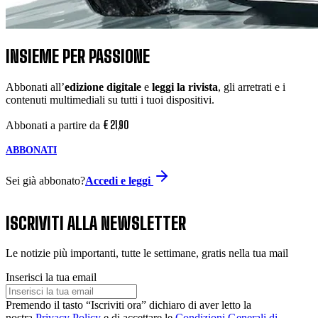
INSIEME PER PASSIONE
Abbonati all’
edizione digitale
e
leggi la rivista
, gli arretrati e i
contenuti multimediali su tutti i tuoi dispositivi.
€
21
,
90
Abbonati a partire da
ABBONATI
Sei già abbonato?
Accedi e leggi
ISCRIVITI ALLA NEWSLETTER
Le notizie più importanti, tutte le settimane, gratis nella tua mail
Inserisci la tua email
Premendo il tasto “Iscriviti ora” dichiaro di aver letto la
nostra
Privacy Policy
e di accettare le
Condizioni Generali di