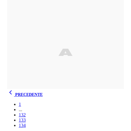
PRECEDENTE
1
...
132
133
134