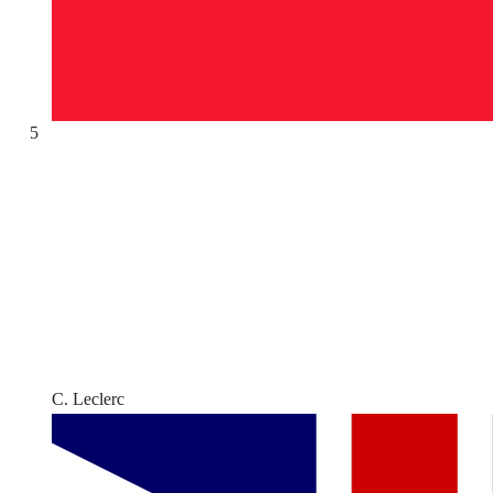
5
C. Leclerc