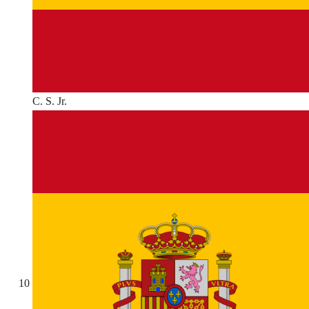
C. S. Jr.
10