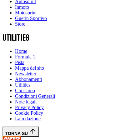
Autosprint
Inmoto
Motosprint
Guerin Sportivo
Store
UTILITIES
Home
Formula 1
Pista
Mappa del sito
Newsletter
Abbonamenti
Utilities
Chi siamo
Condizioni Generali
Note legali
Privacy Policy
Cookie Policy
La redazione
TORNA SU