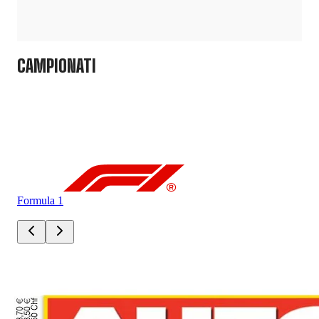
CAMPIONATI
Formula 1
For