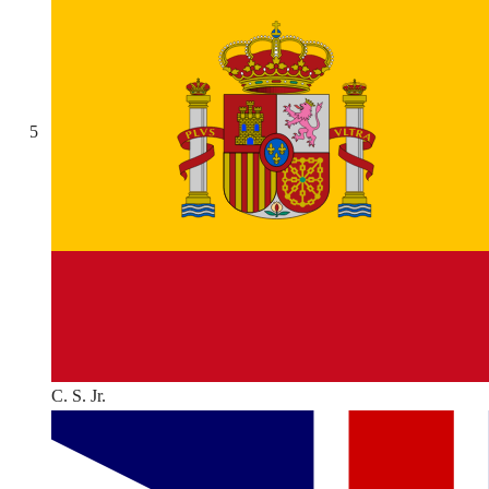
5
C. S. Jr.