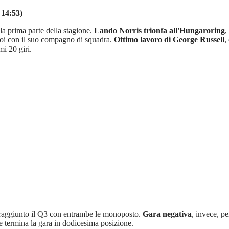
 14:53)
la prima parte della stagione.
Lando Norris trionfa all'Hungaroring
,
poi con il suo compagno di squadra.
Ottimo lavoro di George Russell
,
i 20 giri.
 raggiunto il Q3 con entrambe le monoposto.
Gara negativa
, invece, p
e termina la gara in dodicesima posizione.