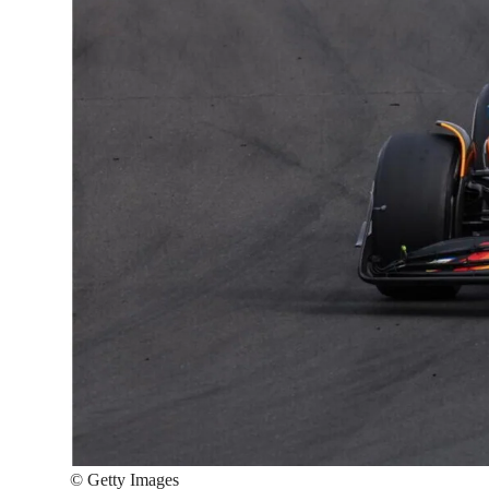
©
Getty Images