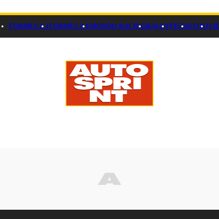
FORMULA 1
FORMULA E
MONDO RACING
RALLY
PISTA
FOTO
VI