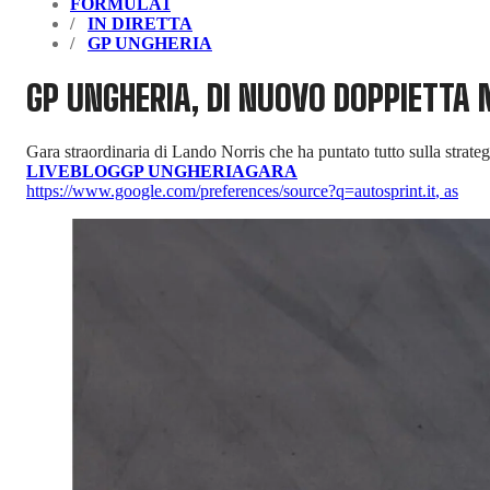
FORMULA1
IN DIRETTA
GP UNGHERIA
GP UNGHERIA, DI NUOVO DOPPIETTA
Gara straordinaria di Lando Norris che ha puntato tutto sulla strateg
LIVEBLOG
GP UNGHERIA
GARA
https://www.google.com/preferences/source?q=autosprint.it
,
as