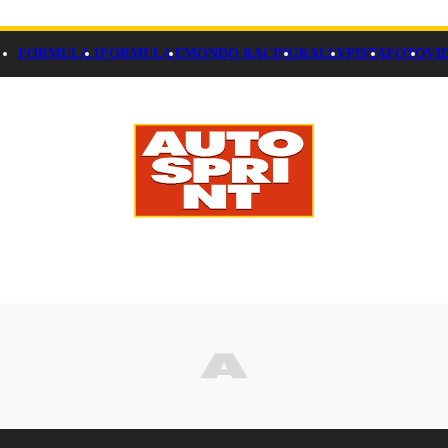
FORMULA 1
FORMULA E
MONDO RACING
RALLY
PISTA
FOTO
VI