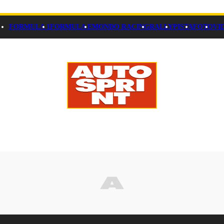
FORMULA 1
FORMULA E
MONDO RACING
RALLY
PISTA
FOTO
VI