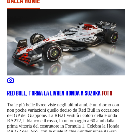
DALLA HOME
RED BULL, TORNA LA LIVREA HONDA A SUZUKA
FOTO
Tra le più belle livree viste negli ultimi anni, è un ritorno con
non poche variazioni quello deciso da Red Bull in occasione
del GP del Giappone. La RB21 vestirà i colori della Honda
RA272, il bianco e il rosso, in un omaggio a 60 anni dalla
prima vittoria del costruttore in Formula 1. Celebra la Honda
RA272 del 1965, con la quale Richie Ginther vinse il Gran