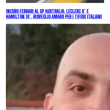
INCUBO FERRARI AL GP AUSTRALIA: LECLERC 8° E
HAMILTON 10°. RISVEGLIO AMARO PER I TIFOSI ITALIANI