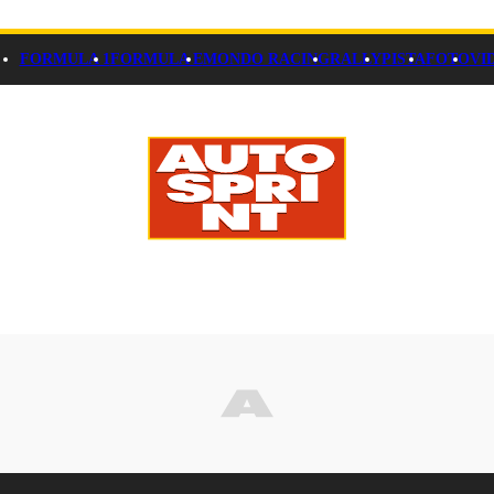
FORMULA 1
FORMULA E
MONDO RACING
RALLY
PISTA
FOTO
VI