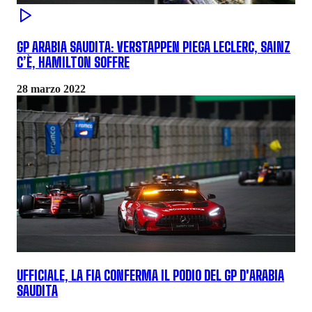
GP ARABIA SAUDITA: VERSTAPPEN PIEGA LECLERC, SAINZ
C’È, HAMILTON SOFFRE
28 marzo 2022
UFFICIALE, LA FIA CONFERMA IL PODIO DEL GP D'ARABIA
SAUDITA