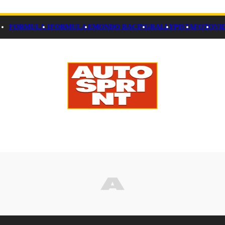
FORMULA 1
FORMULA E
MONDO RACING
RALLY
PISTA
FOTO
VI