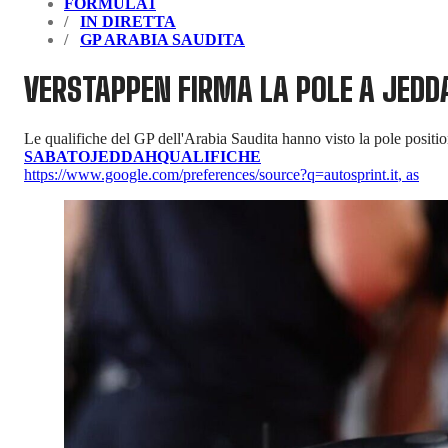
FORMULA1
IN DIRETTA
GP ARABIA SAUDITA
VERSTAPPEN FIRMA LA POLE A JEDDA
Le qualifiche del GP dell'Arabia Saudita hanno visto la pole positi
SABATO
JEDDAH
QUALIFICHE
https://www.google.com/preferences/source?q=autosprint.it
,
as