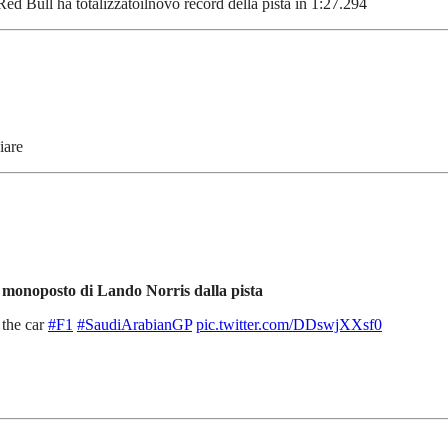
Red Bull ha totalizzatoilnovo record della pista in 1:27.294
iare
 monoposto di Lando Norris dalla pista
 the car
#F1
#SaudiArabianGP
pic.twitter.com/DDswjXXsf0