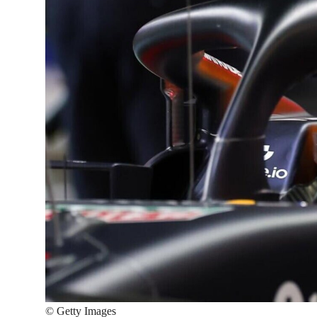
©
Getty Images