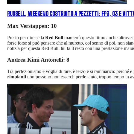
RUSSELL, WEEKEND COSTRUITO A PEZZETTI: FP3, Q3 E VITT
Max Verstappen: 10
Presto per dire se la
Red Bull
manterrà questo ritmo anche altrove: 
forse forse si può pensare che al muretto, col senno di poi, non siano
notizia per questa Red Bull: lui fa il resto con una prestazione maius
Andrea Kimi Antonelli: 8
Tra perfezionismo e voglia di fare, è terzo e si rammarica: perché è
rimpianti
non possono non esserci: perde tanto, troppo tempo in avv