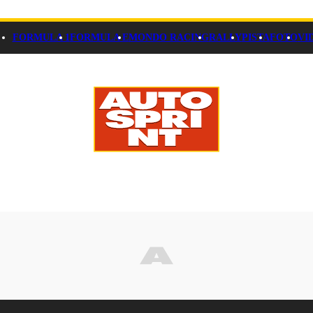
FORMULA 1
FORMULA E
MONDO RACING
RALLY
PISTA
FOTO
VI