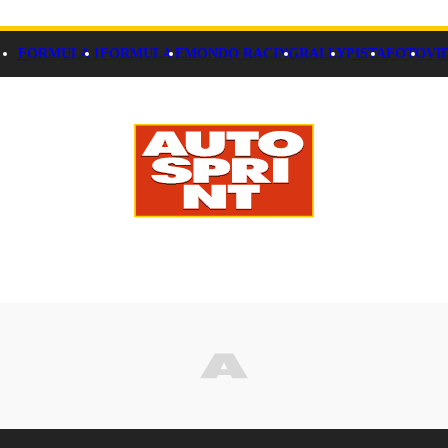
FORMULA 1
FORMULA E
MONDO RACING
RALLY
PISTA
FOTO
VI