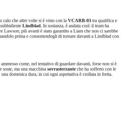
calo che altre volte si è visto con la
VCARB-03
tra qualifica e
disubbidiente
Lindblad
. In sostanza, è andata così: il team ha
care Lawson; più avanti è stato garantito a Liam che non ci sarebbe
ermandolo prima e consentendogli di tornare davanti a Lindblad con
ha ammesso come, nel tentativo di guardare davanti, forse non si è
tre soste, ma una macchina
sovrasterzante
che ha sofferto con le
 una domenica dura, in cui ogni aspettativa è crollata in fretta.