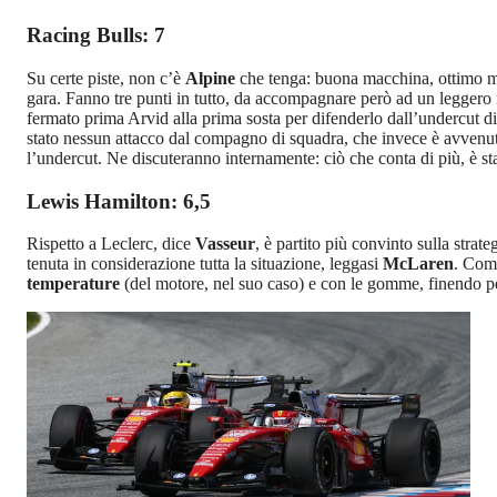
Racing Bulls: 7
Su certe piste, non c’è
Alpine
che tenga: buona macchina, ottimo mo
gara. Fanno tre punti in tutto, da accompagnare però ad un leggero
fermato prima Arvid alla prima sosta per difenderlo dall’undercut d
stato nessun attacco dal compagno di squadra, che invece è avvenuto
l’undercut. Ne discuteranno internamente: ciò che conta di più, è st
Lewis Hamilton: 6,5
Rispetto a Leclerc, dice
Vasseur
, è partito più convinto sulla stra
tenuta in considerazione tutta la situazione, leggasi
McLaren
. Comu
temperature
(del motore, nel suo caso) e con le gomme, finendo per 