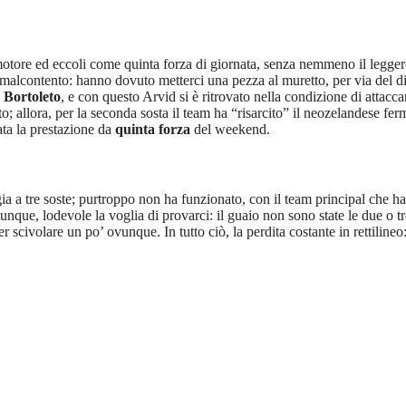
tore ed eccoli come quinta forza di giornata, senza nemmeno il leggero 
 malcontento: hanno dovuto metterci una pezza al muretto, per via del 
i
Bortoleto
, e con questo Arvid si è ritrovato nella condizione di attac
; allora, per la seconda sosta il team ha “risarcito” il neozelandese f
ata la prestazione da
quinta forza
del weekend.
tegia a tre soste; purtroppo non ha funzionato, con il team principal che 
nque, lodevole la voglia di provarci: il guaio non sono state le due o 
scivolare un po’ ovunque. In tutto ciò, la perdita costante in rettilineo: