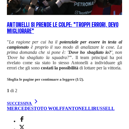
ANTONELLI SI PRENDE LE COLPE: "TROPPI ERRORI, DEVO
MIGLIORARE"
"
La ragione per cui ha il
potenziale per essere in testa al
campionato
è proprio il suo modo di analizzare le cose. La
prima domanda che si pone è:
'Dove ho sbagliato io?'
, non
'Dove ha sbagliato la squadra?'
". Il team principal ha poi
rivelato come sia stato lo stesso Antonelli a individuare gli
errori che gli sono
costati la possibilità
di lottare per la vittoria.
Sfoglia le pagine per continuare a leggere (1/2).
1
di
2
SUCCESSIVA
MERCEDES
TOTO WOLFF
ANTONELLI
RUSSELL