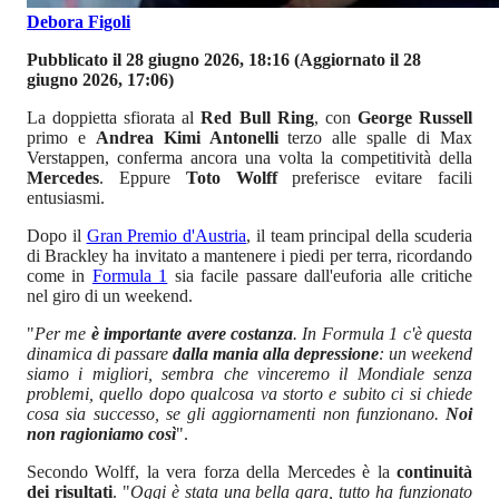
Debora Figoli
Pubblicato il 28 giugno 2026, 18:16
(Aggiornato il 28
giugno 2026, 17:06)
La doppietta sfiorata al
Red Bull Ring
, con
George Russell
primo e
Andrea Kimi Antonelli
terzo alle spalle di Max
Verstappen, conferma ancora una volta la competitività della
Mercedes
. Eppure
Toto Wolff
preferisce evitare facili
entusiasmi.
Dopo il
Gran Premio d'Austria
, il team principal della scuderia
di Brackley ha invitato a mantenere i piedi per terra, ricordando
come in
Formula 1
sia facile passare dall'euforia alle critiche
nel giro di un weekend.
"
Per me
è importante avere costanza
. In Formula 1 c'è questa
dinamica di passare
dalla mania alla depressione
: un weekend
siamo i migliori, sembra che vinceremo il Mondiale senza
problemi, quello dopo qualcosa va storto e subito ci si chiede
cosa sia successo, se gli aggiornamenti non funzionano.
Noi
non ragioniamo così
".
Secondo Wolff, la vera forza della Mercedes è la
continuità
dei risultati
. "
Oggi è stata una bella gara, tutto ha funzionato