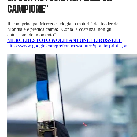
CAMPIONE"
Il team principal Mercedes elogia la maturità del leader del
Mondiale e predica calma: "Conta la costanza, non gli
entusiasmi del momento"
MERCEDES
TOTO WOLFF
ANTONELLI
RUSSELL
https://www.google.com/preferences/source?q=autosprint.it
,
as