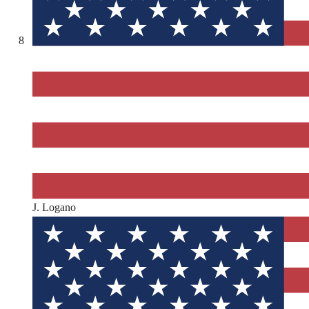
8
J. Logano