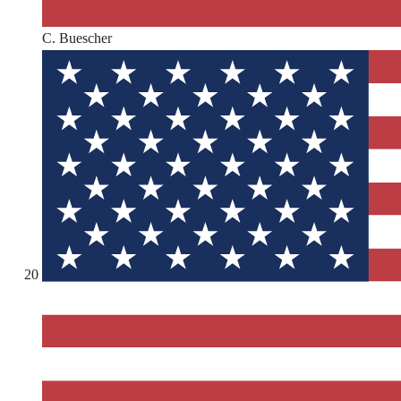
C. Buescher
20