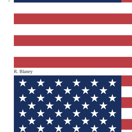
7
R. Blaney