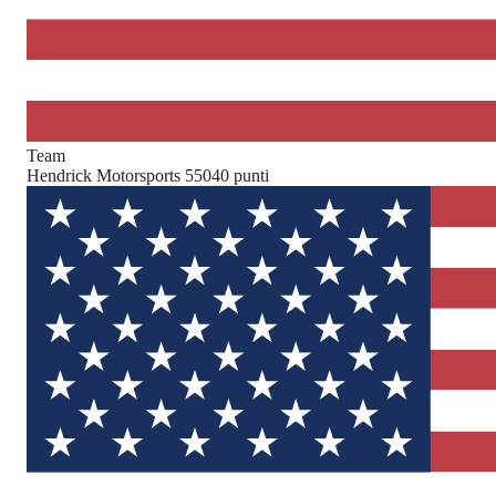
Team
Hendrick Motorsports 5
5040
punti