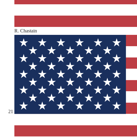
R. Chastain
21