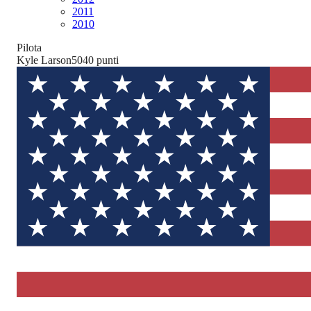
2011
2010
Pilota
Kyle Larson
5040
punti