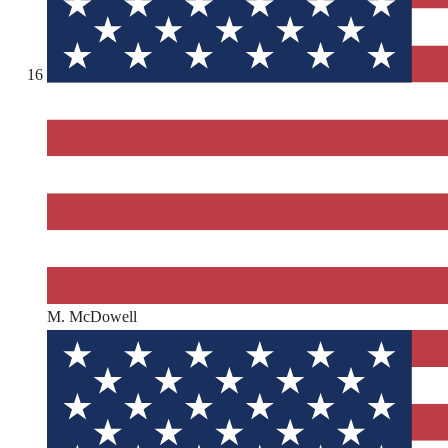
16
M. McDowell