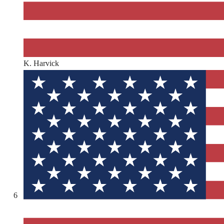
K. Harvick
6