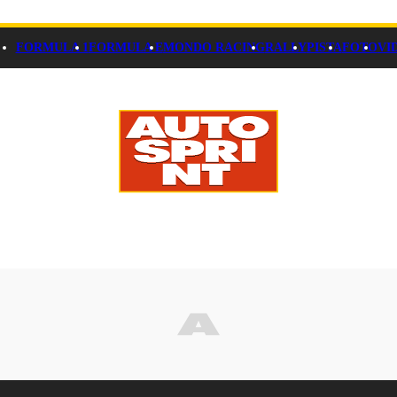
FORMULA 1
FORMULA E
MONDO RACING
RALLY
PISTA
FOTO
VI