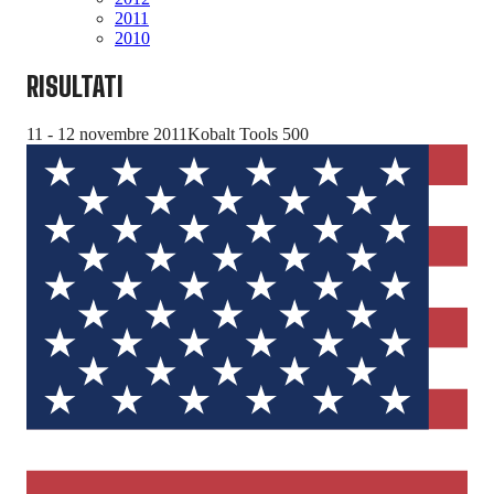
2011
2010
RISULTATI
11 - 12 novembre 2011
Kobalt Tools 500
25 