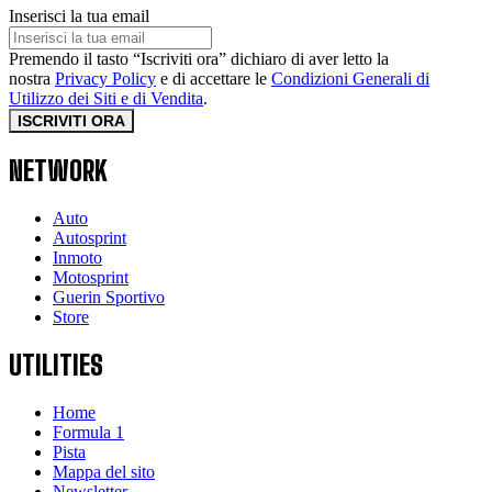
Inserisci la tua email
Premendo il tasto “Iscriviti ora” dichiaro di aver letto la
nostra
Privacy Policy
e di accettare le
Condizioni Generali di
Utilizzo dei Siti e di Vendita
.
ISCRIVITI ORA
NETWORK
Auto
Autosprint
Inmoto
Motosprint
Guerin Sportivo
Store
UTILITIES
Home
Formula 1
Pista
Mappa del sito
Newsletter