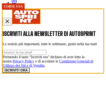
PISTA
PISTA
CORSE USA
ISCRIVITI ALLA NEWSLETTER DI
AUTOSPRINT
Le notizie più importanti, tutte le settimane, gratis nella tua mail
Premendo il tasto “Iscriviti ora” dichiaro di aver letto la
nostra
Privacy Policy
e di accettare le
Condizioni Generali di
Utilizzo dei Siti e di Vendita
.
ISCRIVITI ORA