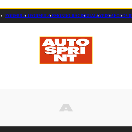
FORMULA 1
FORMULA E
MONDO RACING
RALLY
PISTA
FOTO
VI