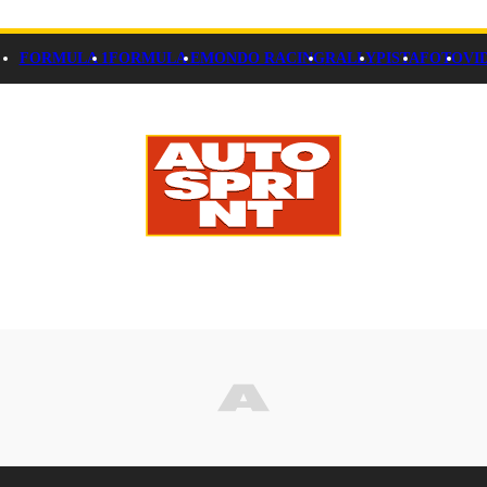
FORMULA 1
FORMULA E
MONDO RACING
RALLY
PISTA
FOTO
VI