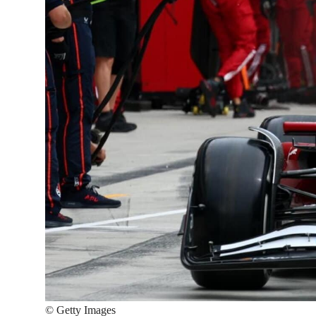
©
Getty Images