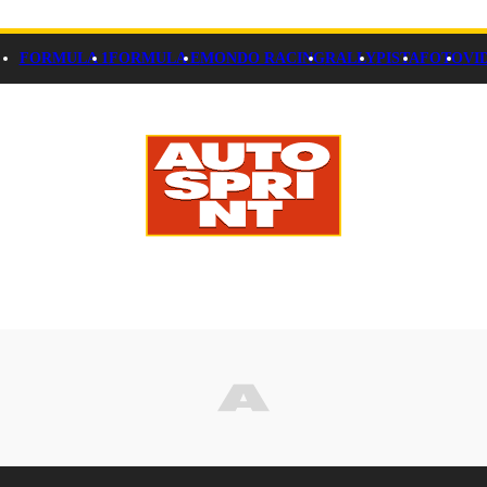
FORMULA 1
FORMULA E
MONDO RACING
RALLY
PISTA
FOTO
VI