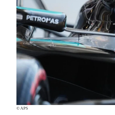
©
APS