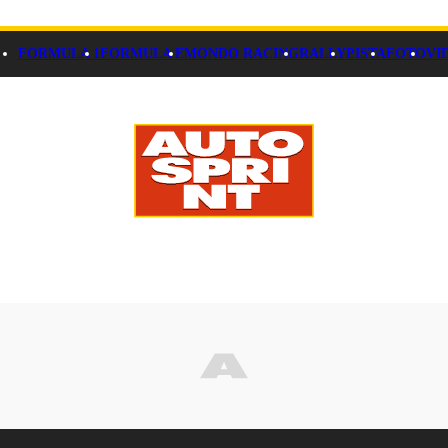
FORMULA 1
FORMULA E
MONDO RACING
RALLY
PISTA
FOTO
VI