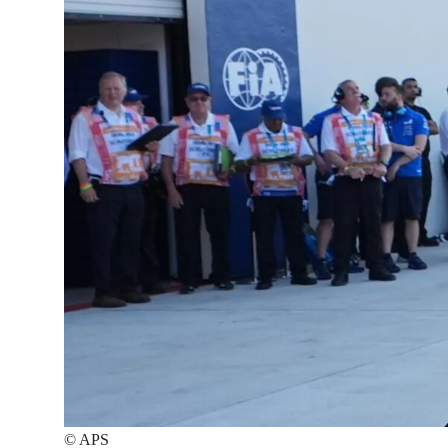
©
APS