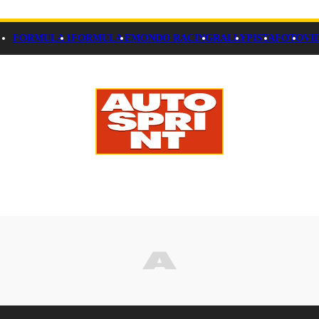
FORMULA 1
FORMULA E
MONDO RACING
RALLY
PISTA
FOTO
VI