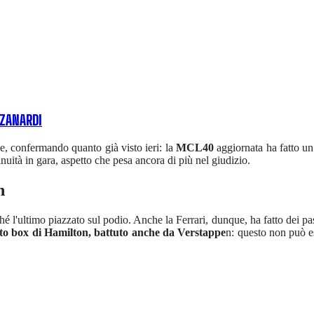
 ZANARDI
e, confermando quanto già visto ieri: la
MCL40
aggiornata ha fatto un
nuità in gara, aspetto che pesa ancora di più nel giudizio.
n
hé l'ultimo piazzato sul podio. Anche la Ferrari, dunque, ha fatto dei pas
ato box di Hamilton, battuto anche da Verstappe
n: questo non può e