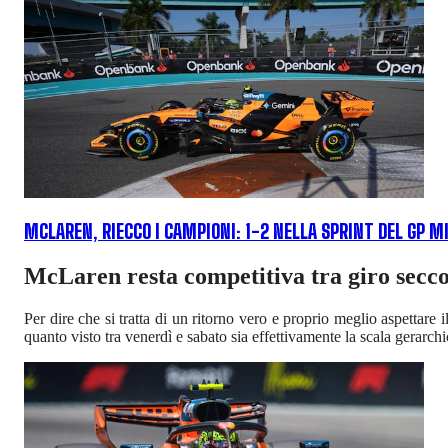
MCLAREN, RIECCO I CAMPIONI: 1-2 NELLA SPRINT DEL GP M
McLaren resta competitiva tra giro secco
Per dire che si tratta di un ritorno vero e proprio meglio aspettare 
quanto visto tra venerdì e sabato sia effettivamente la scala gerarch