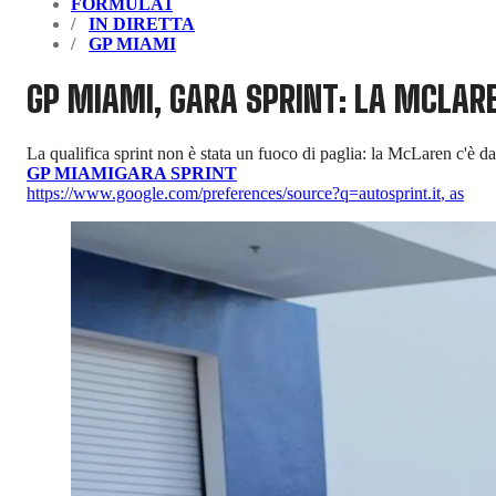
FORMULA1
IN DIRETTA
GP MIAMI
GP MIAMI, GARA SPRINT: LA MCLARE
La qualifica sprint non è stata un fuoco di paglia: la McLaren c'è
GP MIAMI
GARA SPRINT
https://www.google.com/preferences/source?q=autosprint.it
,
as