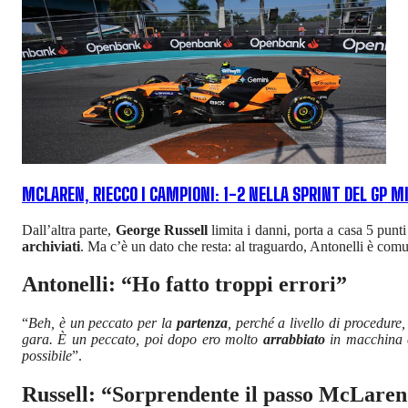
MCLAREN, RIECCO I CAMPIONI: 1-2 NELLA SPRINT DEL GP M
Dall’altra parte,
George Russell
limita i danni, porta a casa 5 punti 
archiviati
. Ma c’è un dato che resta: al traguardo, Antonelli è com
Antonelli: “Ho fatto troppi errori”
“
Beh, è un peccato per la
partenza
, perché a livello di procedure
gara. È un peccato, poi dopo ero molto
arrabbiato
in macchina 
possibile
”.
Russell: “Sorprendente il passo McLaren