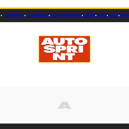
FORMULA 1
FORMULA E
MONDO RACING
RALLY
PISTA
FOTO
VI