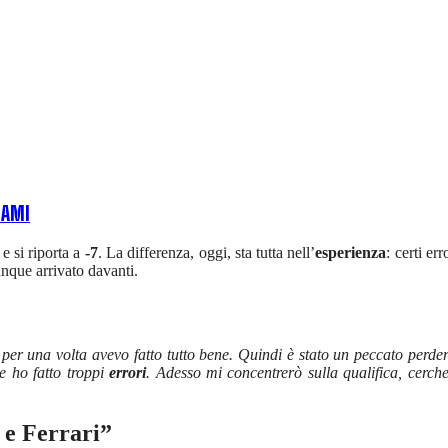
IAMI
e si riporta a
-7
. La differenza, oggi, sta tutta nell’
esperienza
: certi er
unque arrivato davanti.
, per una volta avevo fatto tutto bene. Quindi è stato un peccato perd
e ho fatto troppi
errori
. Adesso mi concentrerò sulla qualifica, cerche
 e Ferrari”