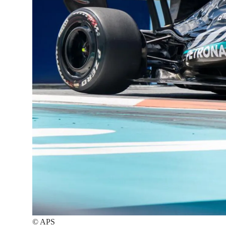
©
APS