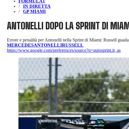
FORMULA1
IN DIRETTA
GP MIAMI
ANTONELLI DOPO LA SPRINT DI MIAM
Errore e penalità per Antonelli nella Sprint di Miami: Russell guad
MERCEDES
ANTONELLI
RUSSELL
https://www.google.com/preferences/source?q=autosprint.it
,
as