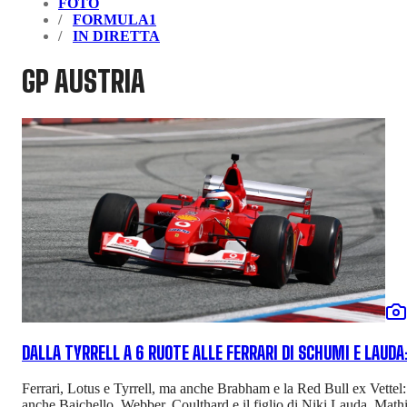
FOTO
FORMULA1
IN DIRETTA
GP AUSTRIA
DALLA TYRRELL A 6 RUOTE ALLE FERRARI DI SCHUMI E LAUDA
Ferrari, Lotus e Tyrrell, ma anche Brabham e la Red Bull ex Vettel:
anche Baichello, Webber, Coulthard e il figlio di Niki Lauda, Math