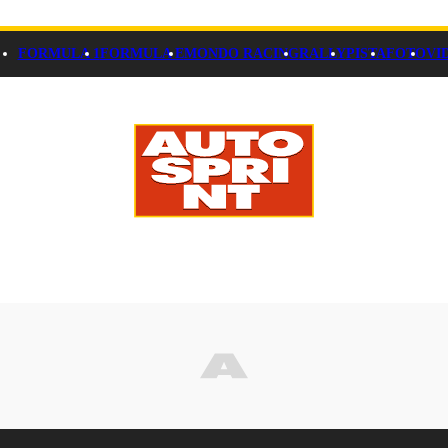
FORMULA 1
FORMULA E
MONDO RACING
RALLY
PISTA
FOTO
VI