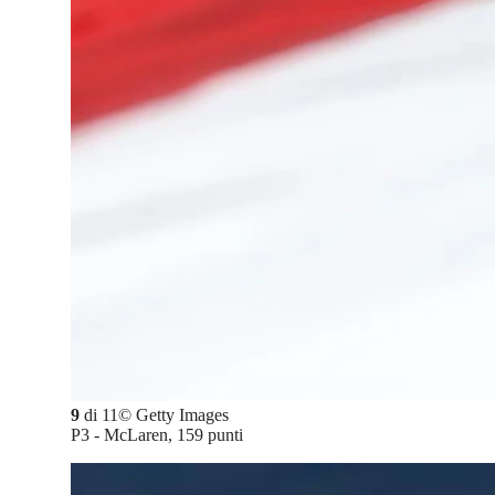
9
di
11
©
Getty Images
P3 - McLaren, 159 punti