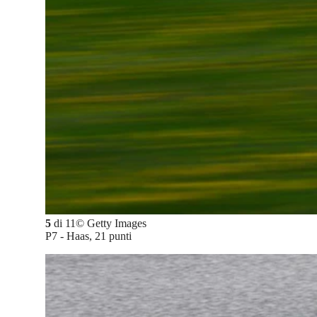
5
di
11
©
Getty Images
P7 - Haas, 21 punti