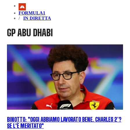
FORMULA1
IN DIRETTA
GP ABU DHABI
BINOTTO: "OGGI ABBIAMO LAVORATO BENE. CHARLES 2°?
SE L'È MERITATO"