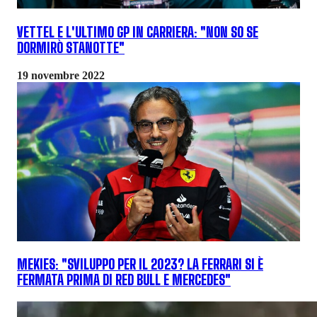
VETTEL E L'ULTIMO GP IN CARRIERA: "NON SO SE
DORMIRÒ STANOTTE"
19 novembre 2022
MEKIES: "SVILUPPO PER IL 2023? LA FERRARI SI È
FERMATA PRIMA DI RED BULL E MERCEDES"