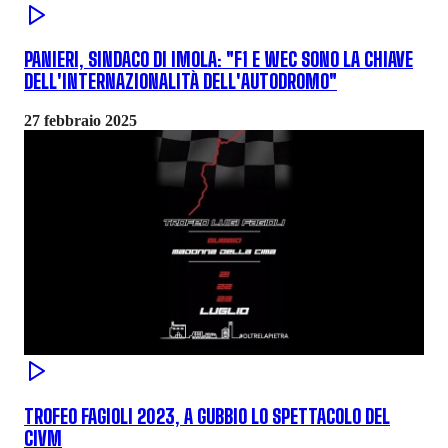
PANIERI, SINDACO DI IMOLA: "F1 E WEC SONO LA CHIAVE
DELL'INTERNAZIONALITÀ DELL'AUTODROMO"
27 febbraio 2025
TROFEO FAGIOLI 2023, A GUBBIO LO SPETTACOLO DEL
CIVM