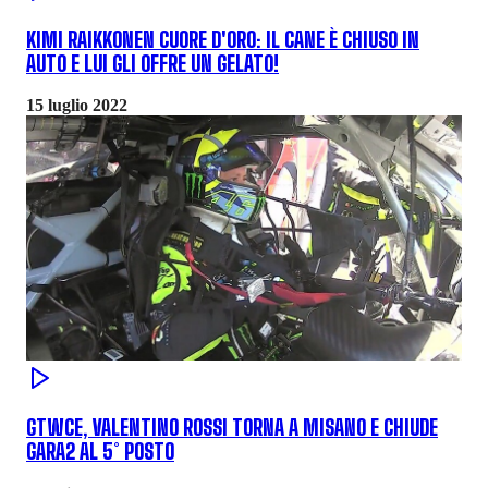
KIMI RAIKKONEN CUORE D'ORO: IL CANE È CHIUSO IN
AUTO E LUI GLI OFFRE UN GELATO!
15 luglio 2022
GTWCE, VALENTINO ROSSI TORNA A MISANO E CHIUDE
GARA2 AL 5° POSTO