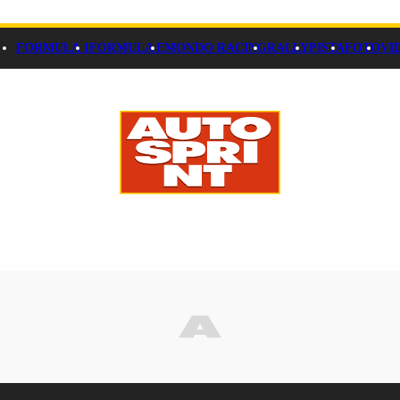
FORMULA 1
FORMULA E
MONDO RACING
RALLY
PISTA
FOTO
VI