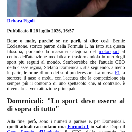
Debora Figoli
Pubblicato il 28 luglio 2026, 16:57
Bene o male, purché se ne parli, si dice così
. Bernie
Ecclestone, storico patron della Formula 1, ha fatto sua questa
filosofia, portando la massima categoria del
motorsport
al
centro dell'attenzione mediatica e trasformandola in uno degli
sport più seguiti al mondo. Sembrerebbe che l'attuale CEO
della classe regina, Stefano Domenicali, stia seguendo, almeno
in parte, le orme di uno dei suoi predecessori. La nuova
F1
fa
storcere il naso a molti, con l'accusa che la competizione sia
sempre più il contorno di uno spettacolo che, al contrario, è
diventato la vera attrazione principale.
Domenicali: "Lo sport deve essere al
di sopra di tutto"
Alla fine, però, sono i numeri a parlare e, per Domenicali,
quelli attuali raccontano una
Formula 1
in salute
. Dopo il
Gran Premio d'Ungheria
, il CEO della categoria ha