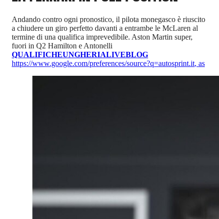
Andando contro ogni pronostico, il pilota monegasco è riuscito
a chiudere un giro perfetto davanti a entrambe le McLaren al
termine di una qualifica imprevedibile. Aston Martin super,
fuori in Q2 Hamilton e Antonelli
QUALIFICHE
UNGHERIA
LIVEBLOG
https://www.google.com/preferences/source?q=autosprint.it
,
as