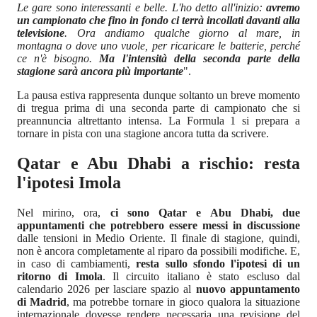
Le gare sono interessanti e belle. L'ho detto all'inizio:
avremo
un campionato che fino in fondo ci terrà incollati davanti alla
televisione
. Ora andiamo qualche giorno al mare, in
montagna o dove uno vuole, per ricaricare le batterie, perché
ce n'è bisogno.
Ma l'intensità della seconda parte della
stagione sarà ancora più importante
".
La pausa estiva rappresenta dunque soltanto un breve momento
di tregua prima di una seconda parte di campionato che si
preannuncia altrettanto intensa. La Formula 1 si prepara a
tornare in pista con una stagione ancora tutta da scrivere.
Qatar e Abu Dhabi a rischio: resta
l'ipotesi Imola
Nel mirino, ora,
ci sono Qatar e Abu Dhabi, due
appuntamenti che potrebbero essere messi in discussione
dalle tensioni in Medio Oriente. Il finale di stagione, quindi,
non è ancora completamente al riparo da possibili modifiche. E,
in caso di cambiamenti,
resta sullo sfondo l'ipotesi di un
ritorno di Imola
. Il circuito italiano è stato escluso dal
calendario 2026 per lasciare spazio al
nuovo appuntamento
di Madrid
, ma potrebbe tornare in gioco qualora la situazione
internazionale dovesse rendere necessaria una revisione del