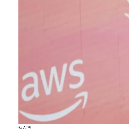
©
APS