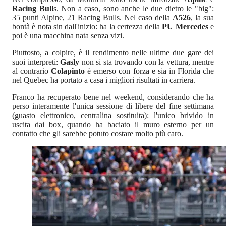
Racing Bull
s. Non a caso, sono anche le due dietro le "big":
35 punti Alpine, 21 Racing Bulls. Nel caso della
A526
, la sua
bontà è nota sin dall'inizio: ha la certezza della
PU Mercedes
e
poi è una macchina nata senza vizi.
Piuttosto, a colpire, è il rendimento nelle ultime due gare dei
suoi interpreti:
Gasly
non si sta trovando con la vettura, mentre
al contrario
Colapinto
è emerso con forza e sia in Florida che
nel Quebec ha portato a casa i migliori risultati in carriera.
Franco ha recuperato bene nel weekend, considerando che ha
perso interamente l'unica sessione di libere del fine settimana
(guasto elettronico, centralina sostituita): l'unico brivido in
uscita dai box, quando ha baciato il muro esterno per un
contatto che gli sarebbe potuto costare molto più caro.