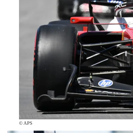
©
APS