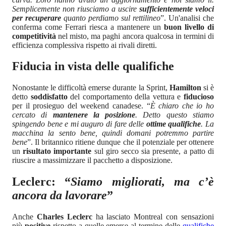
Semplicemente non riusciamo a uscire
sufficientemente veloci
per recuperare
quanto perdiamo sul rettilineo
”. Un'analisi che
conferma come Ferrari riesca a mantenere un
buon livello di
competitività
nel misto, ma paghi ancora qualcosa in termini di
efficienza complessiva rispetto ai rivali diretti.
Fiducia in vista delle qualifiche
Nonostante le difficoltà emerse durante la Sprint,
Hamilton
si è
detto
soddisfatto
del comportamento della vettura e
fiducioso
per il prosieguo del weekend canadese. “
È chiaro che io ho
cercato di
mantenere la posizione
. Detto questo stiamo
spingendo bene e mi auguro di fare delle
ottime qualifiche
. La
macchina la sento bene, quindi domani potremmo partire
bene
”. Il britannico ritiene dunque che il potenziale per ottenere
un
risultato importante
sul giro secco sia presente, a patto di
riuscire a massimizzare il pacchetto a disposizione.
Leclerc: “
Siamo migliorati, ma c’è
ancora da lavorare
”
Anche
Charles Leclerc
ha lasciato Montreal con sensazioni
più
positive
rispetto a quelle emerse al termine delle
qualifiche