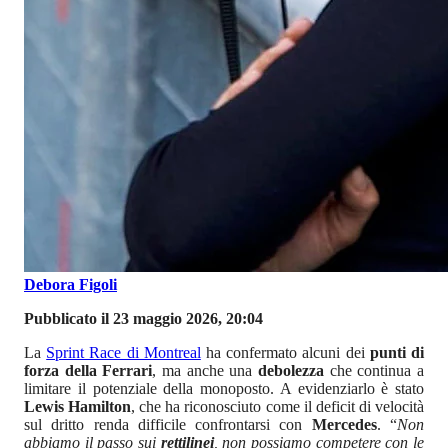
Debora Figoli
Pubblicato il 23 maggio 2026, 20:04
La
Sprint Race di Montreal
ha confermato alcuni dei
punti di
forza della Ferrari
, ma anche una
debolezza
che continua a
limitare il potenziale della monoposto. A evidenziarlo è stato
Lewis Hamilton
, che ha riconosciuto come il deficit di velocità
sul dritto renda difficile confrontarsi con
Mercedes
. “
Non
abbiamo il passo sui
rettilinei
, non possiamo competere con le