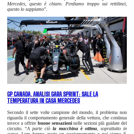
Mercedes, questo è chiaro. Perdiamo troppo sui rettilinei,
questo lo sappiamo
”.
GP CANADA, ANALISI GARA SPRINT: SALE LA
TEMPERATURA IN CASA MERCEDES
Secondo il sette volte campione del mondo, il problema non
riguarda il comportamento generale della vettura, che continua
invece a offrire
buone sensazioni
nelle sezioni più guidate del
circuito. “
A parte ciò
la macchina è ottima
, soprattutto in
curva. Loro hanno avuto un aggiornamento e noi siamo lì.