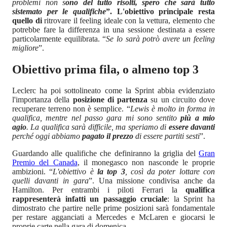
problemi non s
ono del tutto risolti, spero che sarà tutto
sistemato per le qualifiche
”. L'obiettivo principale resta
quello di
ritrovare il feeling ideale con la vettura, elemento che
potrebbe fare la differenza in una sessione destinata a essere
particolarmente equilibrata. “
Se lo sarà potrò avere un feeling
migliore
”.
Obiettivo prima fila, o almeno top 3
Leclerc ha poi sottolineato come la Sprint abbia evidenziato
l'importanza della
posizione di partenza
su un circuito dove
recuperare terreno non è semplice. “
Lewis è molto in forma in
qualifica, mentre nel passo gara mi sono sentito
più a mio
agio
. La qualifica sarà difficile, ma speriamo di
essere davanti
perché oggi abbiamo
pagato il prezzo
di essere partiti sesti
”.
Guardando alle qualifiche che definiranno la griglia del
Gran
Premio del Canada
, il monegasco non nasconde le proprie
ambizioni. “
L'obiettivo è
la top 3
, così da poter lottare con
quelli davanti in gara
”. Una missione condivisa anche da
Hamilton. Per entrambi i piloti Ferrari la
qualifica
rappresenterà infatti un passaggio cruciale
: la Sprint ha
dimostrato che partire nelle prime posizioni sarà fondamentale
per restare agganciati a Mercedes e McLaren e giocarsi le
proprie carte nella gara di domenica.