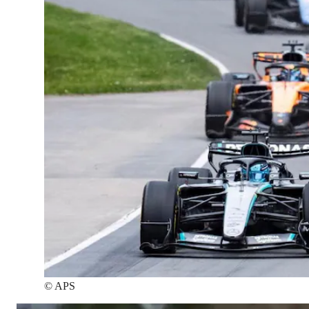
©
APS