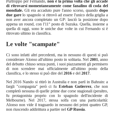
Purtroppo per Fernando,
non è la prima volta che gli accade
di ritrovarsi momentaneamente come fanalino di coda del
mondiale.
Gli era accaduto pure l'anno scorso, quando
dopo
due gare
lo spagnolo si ritrovò ad essere l'unico della griglia a
non aver ancora completato un GP: lasciò la posizione dopo
appena un round, con l'11° posto di Suzuka. Quella, insieme a
quella di oggi, sono le uniche due volte in cui Fernando si è
ritrovato ultimo in classifica.
Le volte "scampate"
Ci sono infatti altri precedenti, ma in nessuno di questi si può
considerare Alonso all'ultimo posto in solitaria. Nel
2001
, anno
del debutto chiuso senza punti, i suoi piazzamenti gli permisero
di non scendere mai ufficialmente all'ultimo posto della
classifica, e lo stesso si può dire del
2016
e del
2017
.
Nel 2016 Nando si ritirò in Australia e non partì in Bahrain: a
fargli "compagnia" però ci fu
Esteban Gutierrez
, che non
completò nessuna di quelle prime due corse stagionali (peraltro,
fu protagonista proprio con lo spagnolo dell'incidente di
Melbourne). Nel 2017, stessa solfa con una particolarità:
Alonso non vide il traguardo in nessuno dei primi quattro GP,
non riuscendo addirittura a partire nel
GP Russia
.