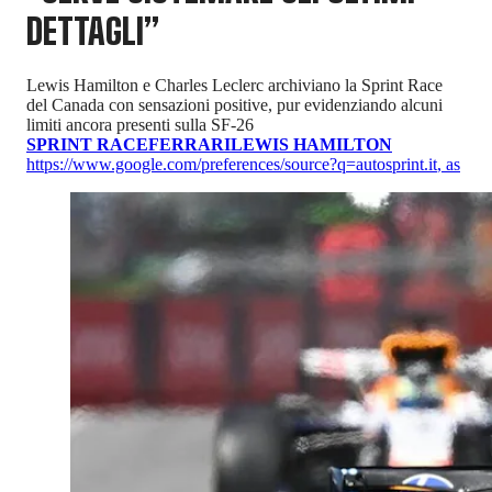
DETTAGLI”
Lewis Hamilton e Charles Leclerc archiviano la Sprint Race
del Canada con sensazioni positive, pur evidenziando alcuni
limiti ancora presenti sulla SF-26
SPRINT RACE
FERRARI
LEWIS HAMILTON
https://www.google.com/preferences/source?q=autosprint.it
,
as