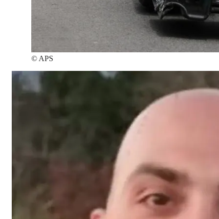
©
APS