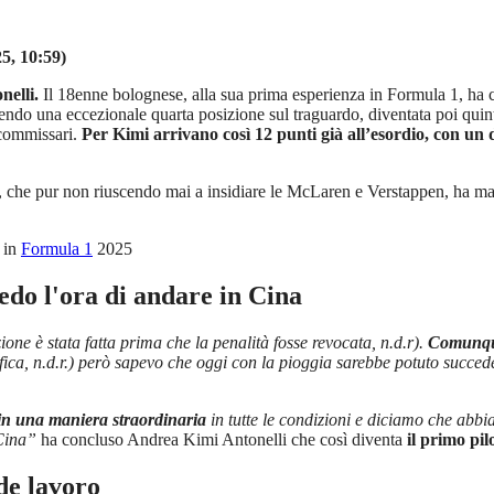
5, 10:59)
nelli.
Il 18enne bolognese, alla sua prima esperienza in Formula 1, ha co
ndo una eccezionale quarta posizione sul traguardo, diventata poi quinta
 commissari.
Per Kimi arrivano così 12 punti già all’esordio, con un
 che pur non riuscendo mai a insidiare le McLaren e Verstappen, ha man
 in
Formula 1
2025
edo l'ora di andare in Cina
one è stata fatta prima che la penalità fosse revocata, n.d.r).
Comunque 
ifica, n.d.r.) però sapevo che oggi con la pioggia sarebbe potuto succed
in una maniera straordinaria
in tutte le condizioni e diciamo che abbia
 Cina”
ha concluso Andrea Kimi Antonelli che così diventa
il primo pil
de lavoro