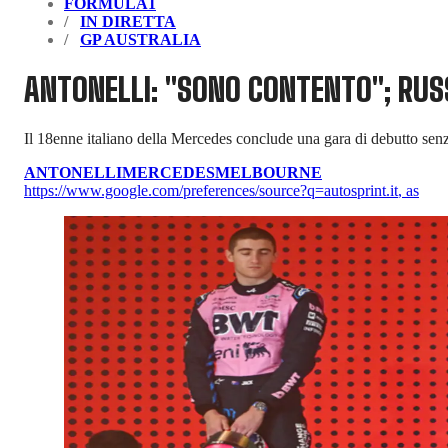
FORMULA1
IN DIRETTA
GP AUSTRALIA
ANTONELLI: "SONO CONTENTO"; RUSS
Il 18enne italiano della Mercedes conclude una gara di debutto senz
ANTONELLI
MERCEDES
MELBOURNE
https://www.google.com/preferences/source?q=autosprint.it
,
as