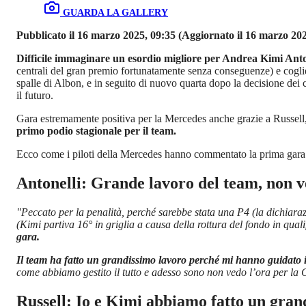
GUARDA LA GALLERY
Pubblicato il 16 marzo 2025, 09:35
(Aggiornato il 16 marzo 202
Difficile immaginare un esordio migliore per Andrea Kimi Anto
centrali del gran premio fortunatamente senza conseguenze) e coglie
spalle di Albon, e in seguito di nuovo quarta dopo la decisione dei
il futuro.
Gara estremamente positiva per la Mercedes anche grazie a Russell,
primo podio stagionale per il team.
Ecco come i piloti della Mercedes hanno commentato la prima gara
Antonelli: Grande lavoro del team, non v
"Peccato per la penalità, perché sarebbe stata una P4 (la dichiarazi
(Kimi partiva 16° in griglia a causa della rottura del fondo in qual
gara.
Il team ha fatto un grandissimo lavoro perché mi hanno guidato 
come abbiamo gestito il tutto e adesso sono non vedo l’ora per la
Russell: Io e Kimi abbiamo fatto un gran