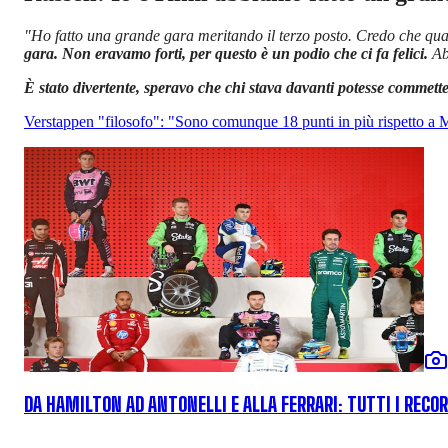
"Ho fatto una grande gara meritando il terzo posto. Credo che qua
gara. Non eravamo forti, per questo è un podio che ci fa felici.
Abb
È stato divertente, speravo che chi stava davanti potesse commett
Verstappen "filosofo": "Sono comunque 18 punti in più rispetto a
DA HAMILTON AD ANTONELLI E ALLA FERRARI: TUTTI I RECO