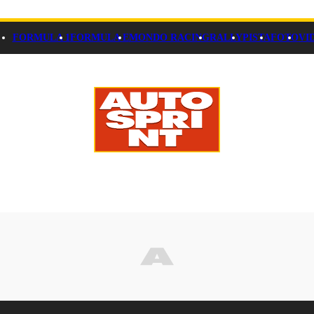
FORMULA 1
FORMULA E
MONDO RACING
RALLY
PISTA
FOTO
VI