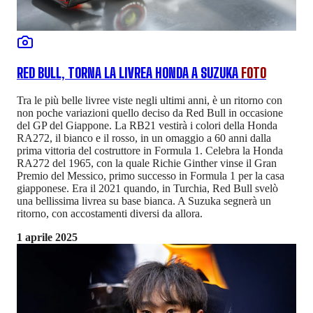
RED BULL, TORNA LA LIVREA HONDA A SUZUKA
FOTO
Tra le più belle livree viste negli ultimi anni, è un ritorno con
non poche variazioni quello deciso da Red Bull in occasione
del GP del Giappone. La RB21 vestirà i colori della Honda
RA272, il bianco e il rosso, in un omaggio a 60 anni dalla
prima vittoria del costruttore in Formula 1. Celebra la Honda
RA272 del 1965, con la quale Richie Ginther vinse il Gran
Premio del Messico, primo successo in Formula 1 per la casa
giapponese. Era il 2021 quando, in Turchia, Red Bull svelò
una bellissima livrea su base bianca. A Suzuka segnerà un
ritorno, con accostamenti diversi da allora.
1 aprile 2025